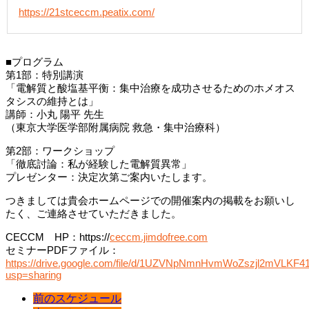
https://21stceccm.peatix.com/
■プログラム
第1部：特別講演
「電解質と酸塩基平衡：集中治療を成功させるためのホメオス
タシスの維持とは」
講師：小丸 陽平 先生
（東京大学医学部附属病院 救急・集中治療科）
第2部：ワークショップ
「徹底討論：私が経験した電解質異常」
プレゼンター：決定次第ご案内いたします。
つきましては貴会ホームページでの開催案内の掲載をお願いし
たく、ご連絡させていただきました。
CECCM HP：https://
ceccm.jimdofree.com
セミナーPDFファイル：
https://drive.google.com/file/d/1UZVNpNmnHvmWoZszjl2mVLKF4
usp=sharing
前のスケジュール