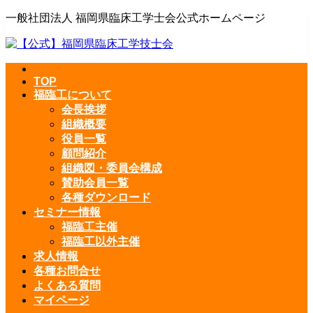
一般社団法人 福岡県臨床工学士会公式ホームページ
TOP
福臨工について
会長挨拶
組織概要
役員一覧
顧問紹介
組織図・委員会構成
賛助会員一覧
各種ダウンロード
セミナー情報
福臨工主催
福臨工以外主催
求人情報
各種お問合せ
よくある質問
マイページ