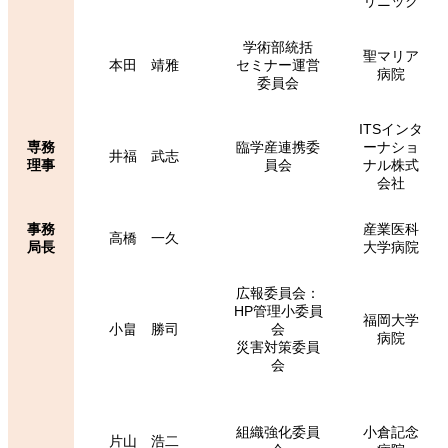
リニック
学術部統括
聖マリア
本田 靖雅
セミナー運営
病院
委員会
ITSインタ
専務
臨学産連携委
ーナショ
井福 武志
理事
員会
ナル株式
会社
事務
産業医科
高橋 一久
局長
大学病院
広報委員会：
HP管理小委員
福岡大学
小畠 勝司
会
病院
災害対策委員
会
組織強化委員
小倉記念
片山 浩二