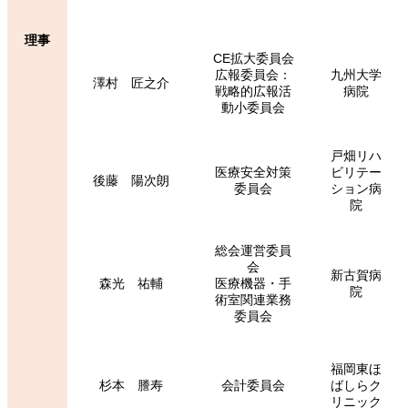
理事
CE拡大委員会
広報委員会：
九州大学
澤村 匠之介
戦略的広報活
病院
動小委員会
戸畑リハ
医療安全対策
ビリテー
後藤 陽次朗
委員会
ション病
院
総会運営委員
会
新古賀病
森光 祐輔
医療機器・手
院
術室関連業務
委員会
福岡東ほ
杉本 謄寿
会計委員会
ばしらク
リニック