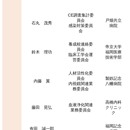
CE調査集計委
員会
戸畑共立
石丸 茂秀
感染対策委員
病院
会
養成校連絡委
帝京大学
員会
鈴木 理功
福岡医療
臨床工学会運
技術学部
営委員会
人材活性化委
員会
製鉄記念
内藤 翼
内視鏡関連業
八幡病院
務委員会
高橋内科
血液浄化関連
藤田 晃弘
クリニッ
業務委員会
ク
福岡記念
有田 誠一郎