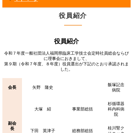
役員紹介
役員紹介
令和７年度一般社団法人福岡県臨床工学技士会定時社員総会ならび
に理事会におきまして、
第９期（令和７年度、８年度）役員選出が下記のとおり承認されま
した。
飯塚記念
会長
矢野 隆史
病院
杉循環器
大塚 紹
事業部総括
科内科病
院
副会
桂川腎ク
長
下田 英津子
総務部総括