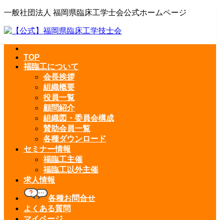
一般社団法人 福岡県臨床工学士会公式ホームページ
TOP
福臨工について
会長挨拶
組織概要
役員一覧
顧問紹介
組織図・委員会構成
賛助会員一覧
各種ダウンロード
セミナー情報
福臨工主催
福臨工以外主催
求人情報
各種お問合せ
よくある質問
マイページ