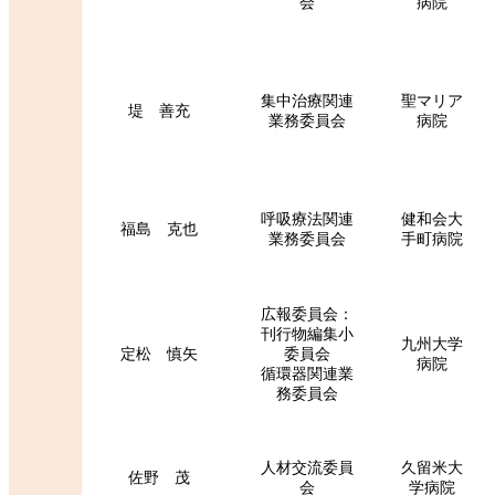
会
病院
集中治療関連
聖マリア
堤 善充
業務委員会
病院
呼吸療法関連
健和会大
福島 克也
業務委員会
手町病院
広報委員会：
刊行物編集小
九州大学
定松 慎矢
委員会
病院
循環器関連業
務委員会
人材交流委員
久留米大
佐野 茂
会
学病院