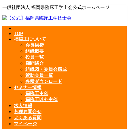
一般社団法人 福岡県臨床工学士会公式ホームページ
TOP
福臨工について
会長挨拶
組織概要
役員一覧
顧問紹介
組織図・委員会構成
賛助会員一覧
各種ダウンロード
セミナー情報
福臨工主催
福臨工以外主催
求人情報
各種お問合せ
よくある質問
マイページ