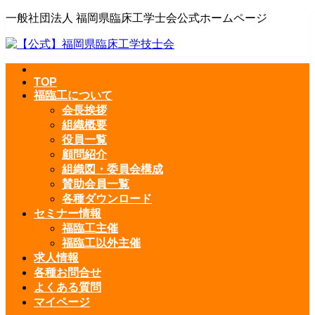
一般社団法人 福岡県臨床工学士会公式ホームページ
TOP
福臨工について
会長挨拶
組織概要
役員一覧
顧問紹介
組織図・委員会構成
賛助会員一覧
各種ダウンロード
セミナー情報
福臨工主催
福臨工以外主催
求人情報
各種お問合せ
よくある質問
マイページ