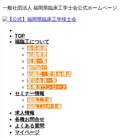
一般社団法人 福岡県臨床工学士会公式ホームページ
TOP
福臨工について
会長挨拶
組織概要
役員一覧
顧問紹介
組織図・委員会構成
賛助会員一覧
各種ダウンロード
セミナー情報
福臨工主催
福臨工以外主催
求人情報
各種お問合せ
よくある質問
マイページ